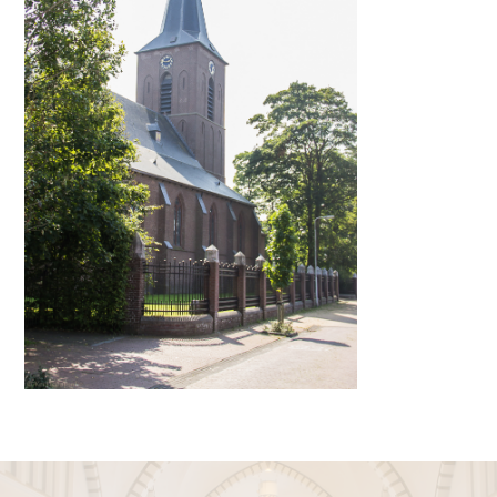
locatiebakhuizen@dechristoffel.nl