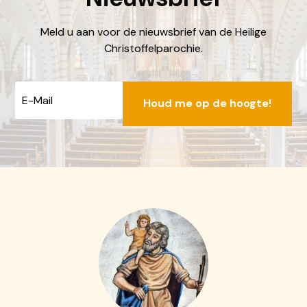
locatiebakhuizen@dechristoffel.nl
Meld u aan voor de nieuwsbrief van de Heilige
Christoffelparochie.
E-
mailadres