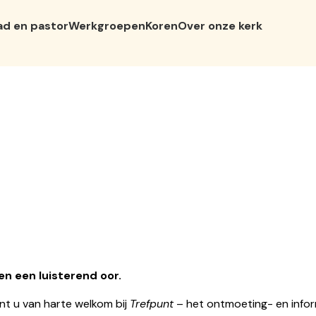
ad en pastor
Werkgroepen
Koren
Over onze kerk
n een luisterend oor.
nt u van harte welkom bij
Trefpunt
– het ontmoeting- en infor